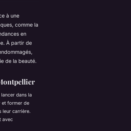
ce à une
tiques, comme la
endances en
. À partir de
s endommagés,
ie de la beauté.
Montpellier
 lancer dans la
r et former de
 leur carrière.
t avec