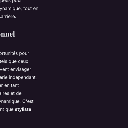
ipées pour
dynamique, tout en
arrière.
onnel
rtunités pour
 tels que ceux
vent envisager
lerie indépendant,
r en tant
aires et de
dynamique. C'est
ant que
styliste