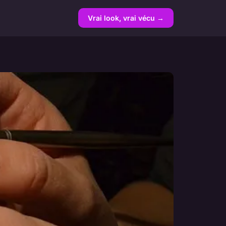
Vrai look, vrai vécu →