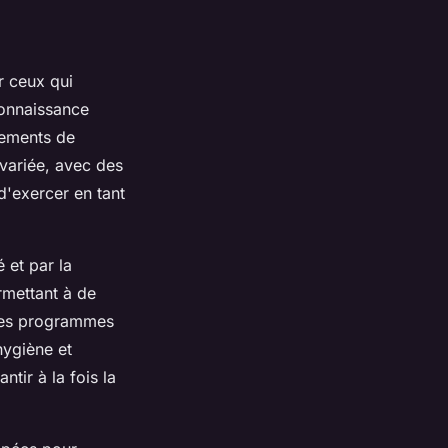
 ceux qui
connaissance
sements de
 variée, avec des
d'exercer en tant
é et par la
rmettant à de
 des programmes
hygiène et
ntir à la fois la