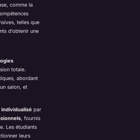
base, comme la
 compétences
nsives, telles que
ts d’obtenir une
ogies
ion totale.
atiques, abordant
un salon, et
t
individualisé
par
ssionnels
, fournis
e. Les étudiants
tionner leurs