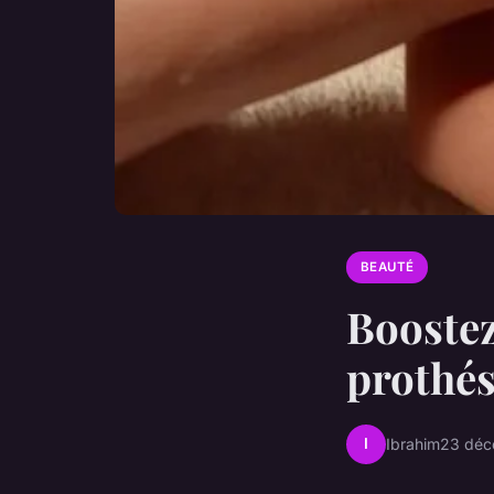
BEAUTÉ
Boostez
prothés
I
Ibrahim
23 déc