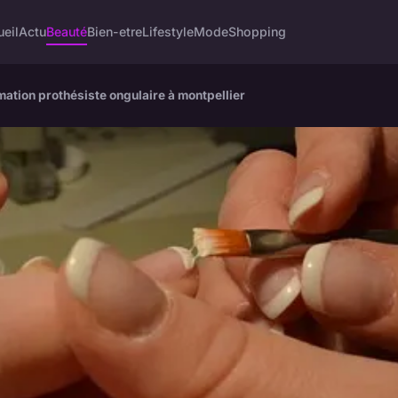
eil
Actu
Beauté
Bien-etre
Lifestyle
Mode
Shopping
mation prothésiste ongulaire à montpellier