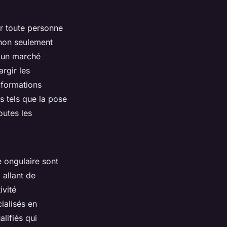
ur toute personne
e non seulement
s un marché
rgir les
 formations
s tels que la pose
outes les
e ongulaire sont
 allant de
ivité
ialisés en
lifiés qui