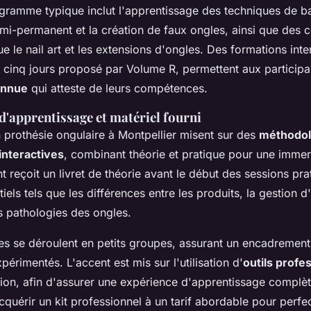
ogramme typique inclut l'apprentissage des techniques de 
mi-permanent et la création de faux ongles, ainsi que des
e le nail art et les extensions d'ongles. Des formations inte
cinq jours proposé par Volume R, permettent aux participan
connue
qui atteste de leurs compétences.
'apprentissage et matériel fourni
 prothésie ongulaire à Montpellier misent sur des
méthodol
interactives
, combinant théorie et pratique pour une immers
t reçoit un livret de théorie avant le début des sessions pr
els tels que les différences entre les produits, la gestion d'
es pathologies des ongles.
es se déroulent en petits groupes, assurant un encadremen
érimentés. L'accent est mis sur l'utilisation d'
outils profe
ion, afin d'assurer une expérience d'apprentissage complèt
cquérir un kit professionnel à un tarif abordable pour perfec