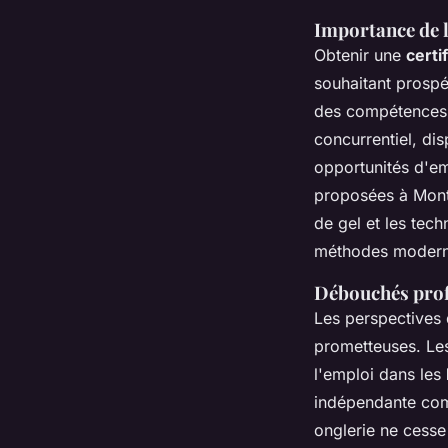
Importance de l
Obtenir une
certi
souhaitant prospér
des compétences a
concurrentiel, di
opportunités d'em
proposées à Montp
de gel et les tec
méthodes moderne
Débouchés prof
Les perspectives d
prometteuses. Les
l'emploi dans les
indépendante com
onglerie ne cesse 