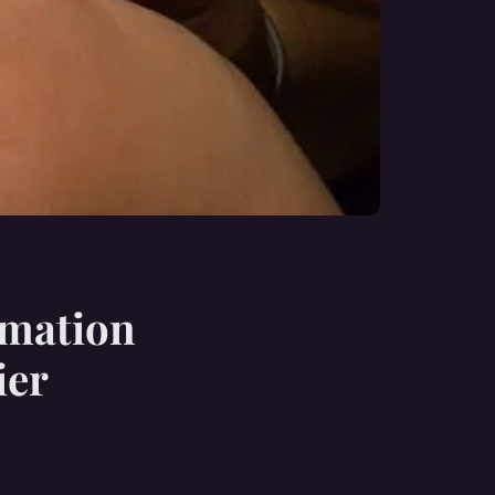
rmation
ier