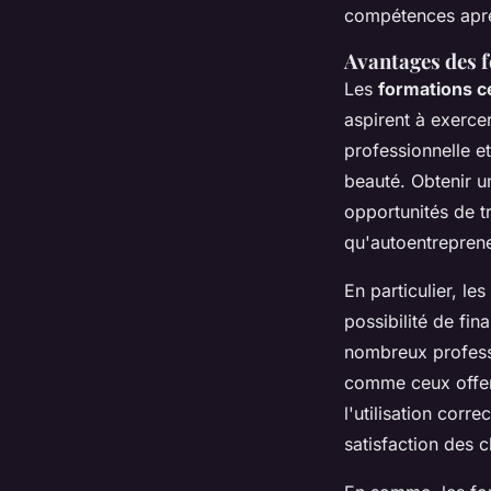
compétences aprè
Avantages des f
Les
formations ce
aspirent à exerce
professionnelle e
beauté. Obtenir un
opportunités de t
qu'autoentreprene
En particulier, le
possibilité de fi
nombreux profess
comme ceux offert
l'utilisation corr
satisfaction des cl