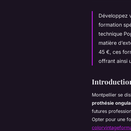
Développez vo
formation sp
technique Pop
matière d’ext
45 €, ces fo
offrant ainsi
Introduction
Montpellier se di
prothésie ongula
futures profession
Opter pour une fo
colorvintageform