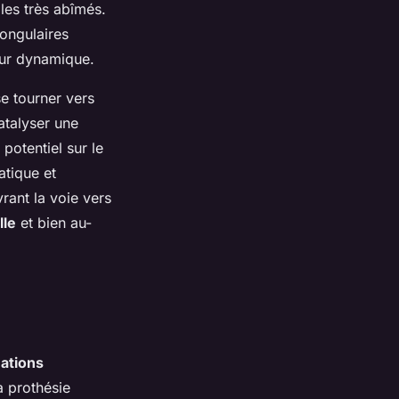
les très abîmés.
ongulaires
eur dynamique.
se tourner vers
atalyser une
 potentiel sur le
atique et
rant la voie vers
lle
et bien au-
ations
a prothésie