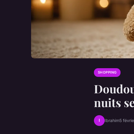
SHOPPING
Doudou 
nuits s
I
Ibrahim
5 févri