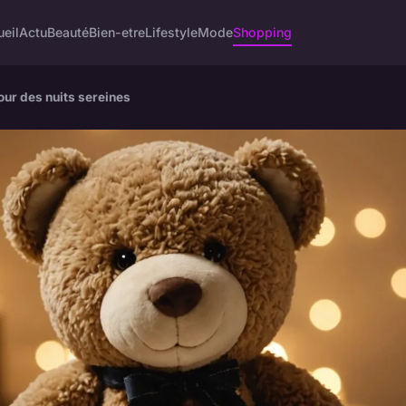
eil
Actu
Beauté
Bien-etre
Lifestyle
Mode
Shopping
pour des nuits sereines