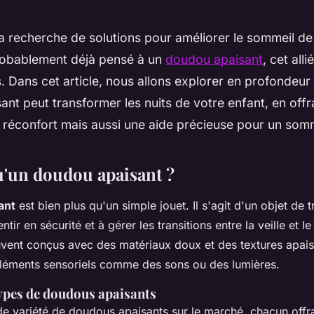
a recherche de solutions pour améliorer le sommeil de
obablement déjà pensé à un
doudou apaisant
, cet all
s. Dans cet article, nous allons explorer en profonde
nt peut transformer les nuits de votre enfant, en offr
réconfort mais aussi une aide précieuse pour un somm
u'un doudou apaisant ?
ant
est bien plus qu'un simple jouet. Il s'agit d'un objet de t
entir en sécurité et à gérer les transitions entre la veille et 
ent conçus avec des matériaux doux et des textures apais
éments sensoriels comme des sons ou des lumières.
types de doudous apaisants
nde variété de doudous apaisants sur le marché, chacun offr