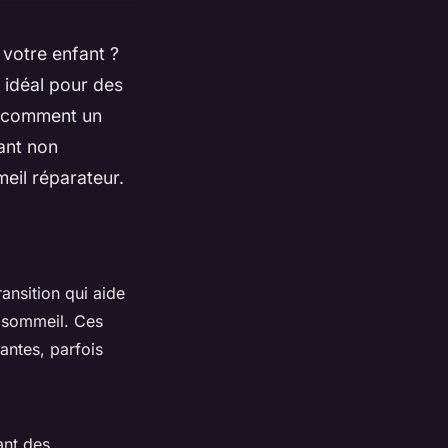
 votre enfant ?
ié idéal pour des
ur comment un
ant non
eil réparateur.
ransition qui aide
le sommeil. Ces
antes, parfois
ant des