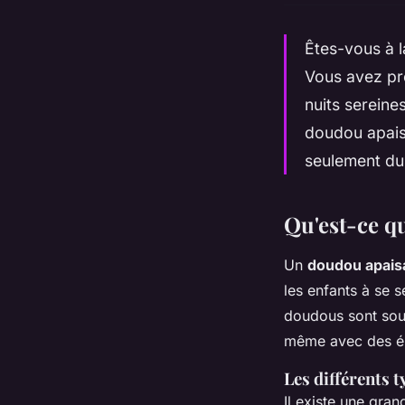
Êtes-vous à l
Vous avez pr
nuits sereine
doudou apaisa
seulement du 
Qu'est-ce q
Un
doudou apais
les enfants à se s
doudous sont souv
même avec des él
Les différents 
Il existe une gra