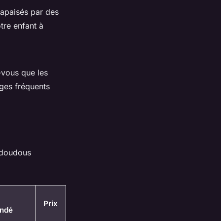
 apaisés par des
tre enfant à
z-vous que les
ages fréquents
s doudous
Prix
ndé